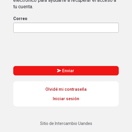
electrónico para ayudarte a recuperar el acceso a
tu cuenta.
Correo
send
Enviar
Olvidé mi contraseña
Iniciar sesión
Sitio de Intercambio Uandes